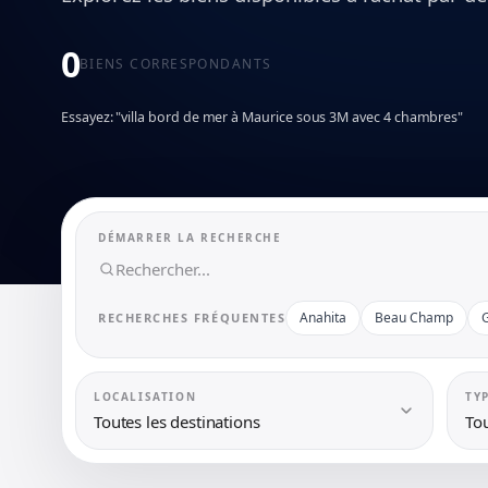
0
BIENS CORRESPONDANTS
Essayez: "villa bord de mer à Maurice sous 3M avec 4 chambres"
DÉMARRER LA RECHERCHE
Anahita
Beau Champ
RECHERCHES FRÉQUENTES
LOCALISATION
TY
Toutes les destinations
Tou