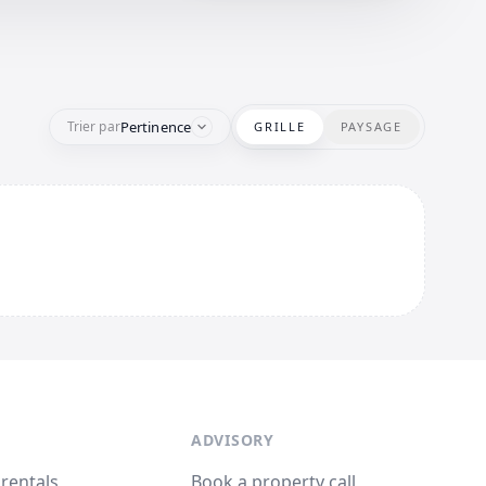
Pertinence
Trier par
GRILLE
PAYSAGE
ADVISORY
 rentals
Book a property call