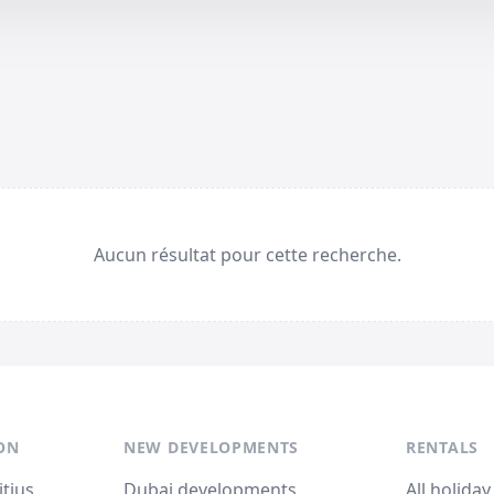
Aucun résultat pour cette recherche.
ON
NEW DEVELOPMENTS
RENTALS
itius
Dubai developments
All holiday