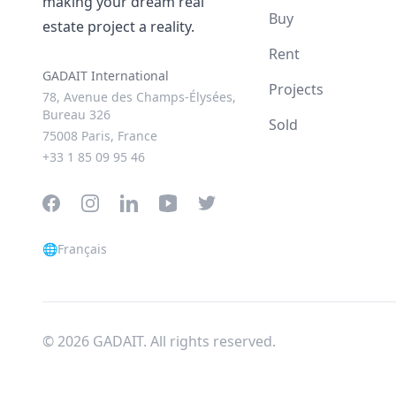
making your dream real
Buy
estate project a reality.
Rent
GADAIT International
Projects
78, Avenue des Champs-Élysées,
Bureau 326
Sold
75008 Paris, France
+33 1 85 09 95 46
Facebook
Instagram
LinkedIn
YouTube
Twitter
🌐
Français
© 2026 GADAIT. All rights reserved.