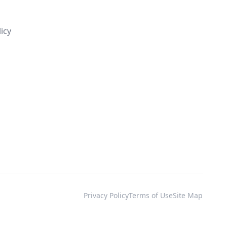
s
licy
Privacy Policy
Terms of Use
Site Map