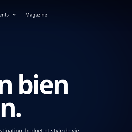
isation
Type de propriété
Budget
Chambres
Plus de critères
ents
Magazine
n bien
n.
stination, budget et style de vie.