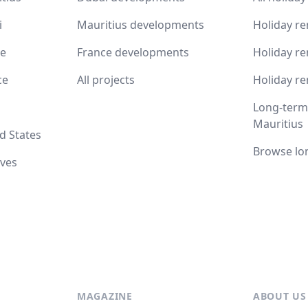
i
Mauritius developments
Holiday re
ce
France developments
Holiday re
ce
All projects
Holiday re
Long-term 
Mauritius
d States
Browse lo
ives
MAGAZINE
ABOUT US