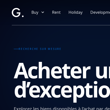
Local
Skip to main content
Buy
Rent
Holiday
Developm
RECHERCHE SUR MESURE
Acheter u
d’exceptio
Explorez les biens disponibles à l’achat par de