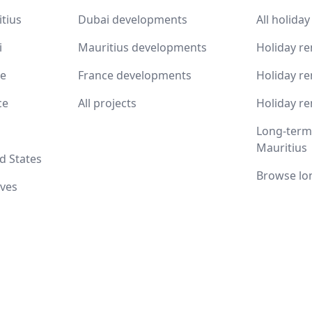
itius
Dubai developments
All holiday
i
Mauritius developments
Holiday re
ce
France developments
Holiday re
ce
All projects
Holiday re
Long-term 
Mauritius
d States
Browse lo
ives