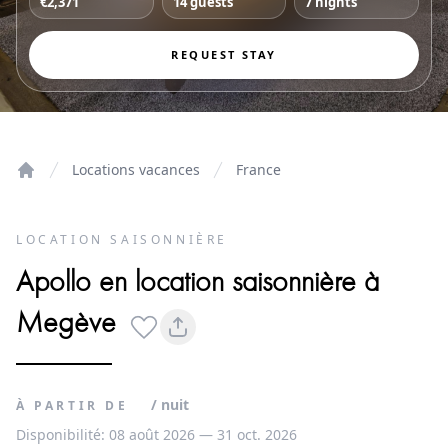
€2,371
14 guests
7 nights
REQUEST STAY
Locations vacances
France
Home
LOCATION SAISONNIÈRE
Apollo en location saisonnière à
Megève
/ nuit
À PARTIR DE
Disponibilité: 08 août 2026 — 31 oct. 2026