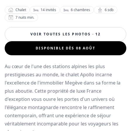
Chalet
14
invités
6
chambres
6
sdb
7
nuits min.
VOIR TOUTES LES PHOTOS · 12
DISPONIBLE DÈS 08 AOÛT
Au cœur de l'une des stations alpines les plus
prestigieuses au monde, le chalet Apollo incarne
l'excellence de l'immobilier Megève dans sa forme la
plus aboutie. Cette propriété de luxe France
d'exception vous ouvre les portes d'un univers où
l'élégance montagnarde rencontre le raffinement
contemporain, offrant une expérience de séjour
véritablement incomparable pour les voyageurs les