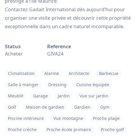
prestige à l’Île Maurice.
Contactez Gadait International dès aujourd’hui pour
organiser une visite privée et découvrir cette propriété
exceptionnelle dans un cadre naturel incomparable.
Status
Reference
Acheter
GIVA24
Climatisation
Alarme
Architecte
Barbecue
Salle à manger
Dressing
Cuisine équipée
Meublé
Garage
Jardin
Vue sur jardin
Golf
Maison de gardien
Gardien
Gym
Piscine intérieure
Vue montagne
Proche plage
Proche crèche
Proche école primaire
Proche golf