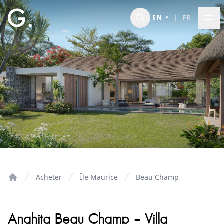
Skip to main content
EN
•
|
FR
Acheter
Île Maurice
Beau Champ
Home
Anahita Beau Champ – Villa