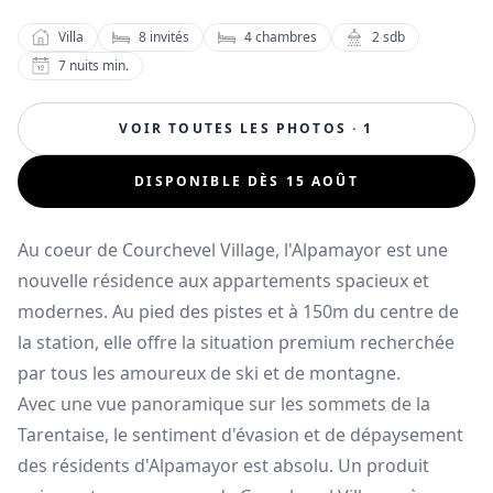
Villa
8
invités
4
chambres
2
sdb
7
nuits min.
VOIR TOUTES LES PHOTOS · 1
DISPONIBLE DÈS 15 AOÛT
Au coeur de Courchevel Village, l'Alpamayor est une
nouvelle résidence aux appartements spacieux et
modernes. Au pied des pistes et à 150m du centre de
la station, elle offre la situation premium recherchée
par tous les amoureux de ski et de montagne.
Avec une vue panoramique sur les sommets de la
Tarentaise, le sentiment d'évasion et de dépaysement
des résidents d'Alpamayor est absolu. Un produit