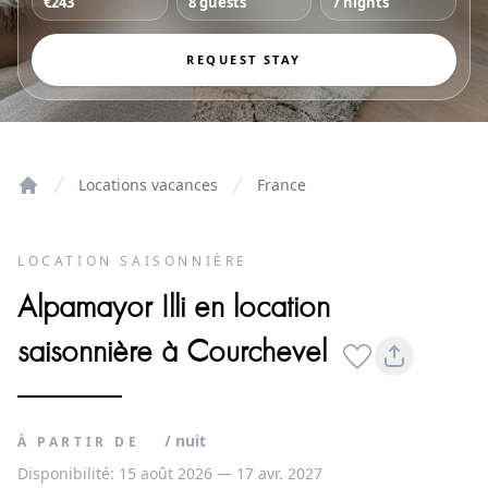
€243
8 guests
7 nights
REQUEST STAY
Locations vacances
France
Home
LOCATION SAISONNIÈRE
Alpamayor Illi en location
saisonnière à Courchevel
/ nuit
À PARTIR DE
Disponibilité: 15 août 2026 — 17 avr. 2027