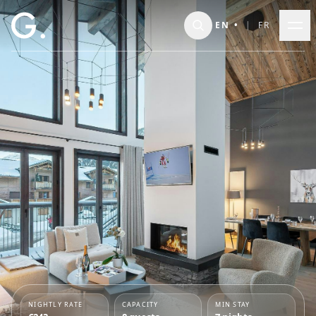
Skip to main content
EN
•
|
FR
NIGHTLY RATE
CAPACITY
MIN STAY