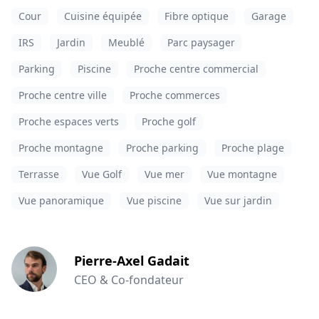
Cour
Cuisine équipée
Fibre optique
Garage
IRS
Jardin
Meublé
Parc paysager
Parking
Piscine
Proche centre commercial
Proche centre ville
Proche commerces
Proche espaces verts
Proche golf
Proche montagne
Proche parking
Proche plage
Terrasse
Vue Golf
Vue mer
Vue montagne
Vue panoramique
Vue piscine
Vue sur jardin
Pierre-Axel Gadait
CEO & Co-fondateur