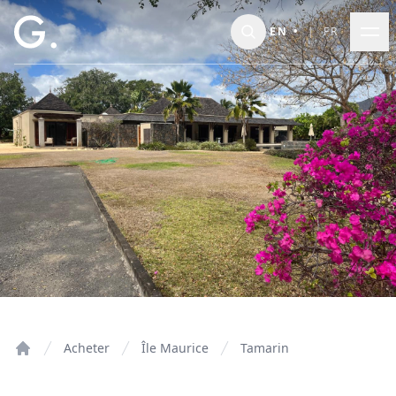
Skip to main content
EN
•
|
FR
Acheter
Île Maurice
Tamarin
Home