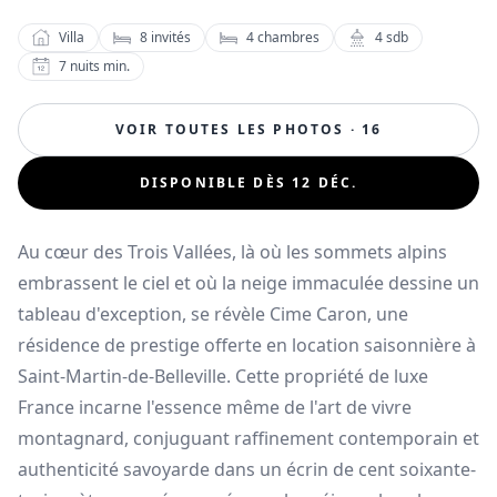
Villa
8
invités
4
chambres
4
sdb
7
nuits min.
VOIR TOUTES LES PHOTOS · 16
DISPONIBLE DÈS 12 DÉC.
Au cœur des Trois Vallées, là où les sommets alpins
embrassent le ciel et où la neige immaculée dessine un
tableau d'exception, se révèle Cime Caron, une
résidence de prestige offerte en location saisonnière à
Saint-Martin-de-Belleville. Cette propriété de luxe
France incarne l'essence même de l'art de vivre
montagnard, conjuguant raffinement contemporain et
authenticité savoyarde dans un écrin de cent soixante-