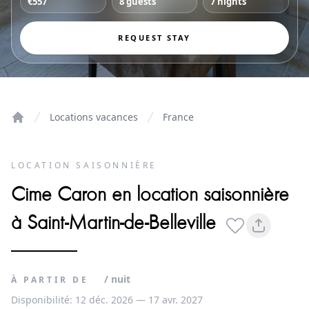
€557
8 guests
7 nights
REQUEST STAY
Locations vacances
France
Home
LOCATION SAISONNIÈRE
Cime Caron en location saisonnière
à Saint-Martin-de-Belleville
/ nuit
À PARTIR DE
Disponibilité: 12 déc. 2026 — 17 avr. 2027