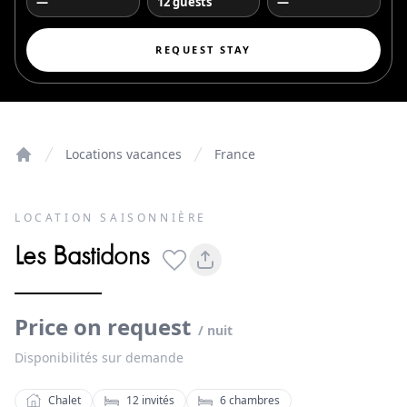
—
12 guests
—
REQUEST STAY
Locations vacances
France
Home
LOCATION SAISONNIÈRE
Les Bastidons
Price on request
/ nuit
Disponibilités sur demande
Chalet
12
invités
6
chambres