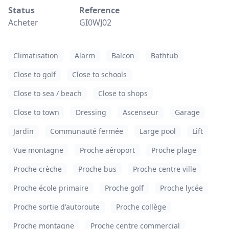
Status
Reference
Acheter
GI0WJ02
Climatisation
Alarm
Balcon
Bathtub
Close to golf
Close to schools
Close to sea / beach
Close to shops
Close to town
Dressing
Ascenseur
Garage
Jardin
Communauté fermée
Large pool
Lift
Vue montagne
Proche aéroport
Proche plage
Proche crèche
Proche bus
Proche centre ville
Proche école primaire
Proche golf
Proche lycée
Proche sortie d'autoroute
Proche collège
Proche montagne
Proche centre commercial